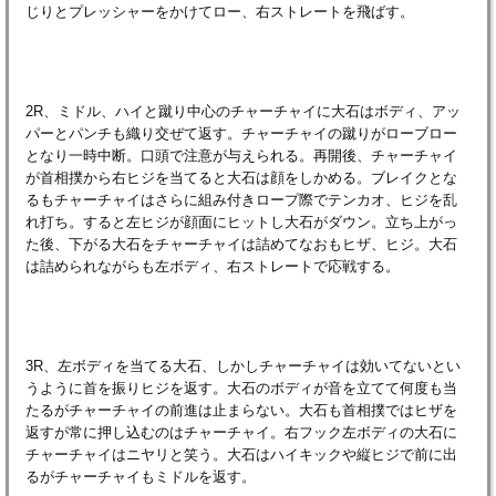
じりとプレッシャーをかけてロー、右ストレートを飛ばす。
2R、ミドル、ハイと蹴り中心のチャーチャイに大石はボディ、アッ
パーとパンチも織り交ぜて返す。チャーチャイの蹴りがローブロー
となり一時中断。口頭で注意が与えられる。再開後、チャーチャイ
が首相撲から右ヒジを当てると大石は顔をしかめる。ブレイクとな
るもチャーチャイはさらに組み付きロープ際でテンカオ、ヒジを乱
れ打ち。すると左ヒジが顔面にヒットし大石がダウン。立ち上がっ
た後、下がる大石をチャーチャイは詰めてなおもヒザ、ヒジ。大石
は詰められながらも左ボディ、右ストレートで応戦する。
3R、左ボディを当てる大石、しかしチャーチャイは効いてないとい
うように首を振りヒジを返す。大石のボディが音を立てて何度も当
たるがチャーチャイの前進は止まらない。大石も首相撲ではヒザを
返すが常に押し込むのはチャーチャイ。右フック左ボディの大石に
チャーチャイはニヤリと笑う。大石はハイキックや縦ヒジで前に出
るがチャーチャイもミドルを返す。