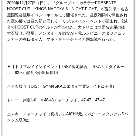
2020年12月27日（日）、『グループエスカラデーPRESENTS
HOOST CUP KINGS NAGOYA 8 NIGHT FIGHT』が愛知県・名古
屋国際会議場イベントホールにて開催された。昼夜2部制で開催され
た夜の部では昼の部と同じくトリプルメインイベントが組まれ、2試
合でHOOST CUPのベルトが争われた。大トリには地元名古屋の雄・
大石駿介が登場、ノンタイトル戦ながら元ルンピニースタジアムラ
ンカーの在日タイ人、マキ・チャーチャイと国際戦を行った。
▼【トリプルメインイベント】ISKA認定試合 ISKAムエタイルー
ル 63.5kg契約3分3R延長1R
△大石駿介（OISHI GYM/ISKAムエタイ世界Sライト級王者)
ドロー 判定1-0 ※48-46チャーチャイ、47-47、47-47
△マキ・チャーチャイ（真樹ジムAICHI/元ルンピニースタジアムSバ
ンタム級3位）