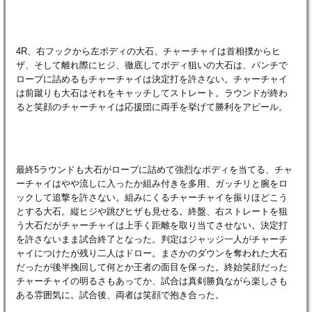
4R、右フックから左ボディの大石、チャーチャイは首相撲からヒ
ザ、そして離れ際にヒジ、徹底してボディ狙いの大石は、パンチで
ロープに詰めるもチャーチャイは決定打を許さない。チャーチャイ
は前蹴りも大石はそれをキャッチしてストレート。ラウンドが終わ
ると笑顔のチャーチャイは応援団に両手を挙げて勝利をアピール。
最終5ラウンドも大石がロープに詰めて強烈なボディを当てる、チャ
ーチャイはやや流しに入ったか組み付きを多用、ガッチリと腕をロ
ックして追撃を許さない。組みにくるチャーチャイを振りほどこう
とする大石。縦ヒジや跳びヒザも見せる。終盤、右ストレートを狙
う大石だがチャーチャイは上手く距離を取り当てさせない。決定打
を許さないまま試合終了となった。判定はジャッジ一人がチャーチ
ャイにつけたが残り二人はドロー。まさかのダウンを奪われた大石
だったが後半挽回して何とか王者の面目を保った。終始笑顔だった
チャーチャイの明るさもあってか、試合は真剣勝負ながら楽しさも
ある雰囲気に。試合後、両者は笑顔で抱き合った。