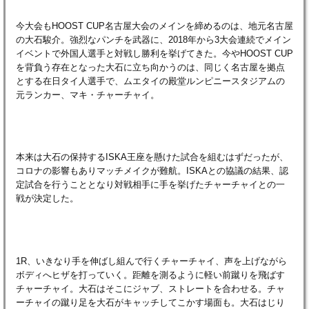
今大会もHOOST CUP名古屋大会のメインを締めるのは、地元名古屋
の大石駿介。強烈なパンチを武器に、2018年から3大会連続でメイン
イベントで外国人選手と対戦し勝利を挙げてきた。今やHOOST CUP
を背負う存在となった大石に立ち向かうのは、同じく名古屋を拠点
とする在日タイ人選手で、ムエタイの殿堂ルンピニースタジアムの
元ランカー、マキ・チャーチャイ。
本来は大石の保持するISKA王座を懸けた試合を組むはずだったが、
コロナの影響もありマッチメイクが難航。ISKAとの協議の結果、認
定試合を行うこととなり対戦相手に手を挙げたチャーチャイとの一
戦が決定した。
1R、いきなり手を伸ばし組んで行くチャーチャイ、声を上げながら
ボディへヒザを打っていく。距離を測るように軽い前蹴りを飛ばす
チャーチャイ。大石はそこにジャブ、ストレートを合わせる。チャ
ーチャイの蹴り足を大石がキャッチしてこかす場面も。大石はじり