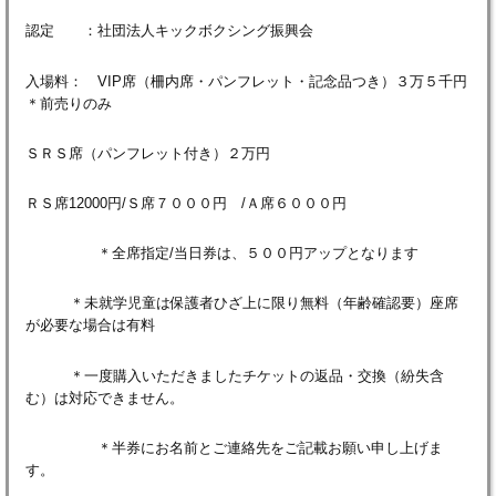
認定 ：社団法人キックボクシング振興会
入場料： VIP席（柵内席・パンフレット・記念品つき）３万５千円
＊前売りのみ
ＳＲＳ席（パンフレット付き）２万円
ＲＳ席12000円/Ｓ席７０００円 /Ａ席６０００円
＊全席指定/当日券は、５００円アップとなります
＊未就学児童は保護者ひざ上に限り無料（年齢確認要）座席
が必要な場合は有料
＊一度購入いただきましたチケットの返品・交換（紛失含
む）は対応できません。
＊半券にお名前とご連絡先をご記載お願い申し上げま
す。