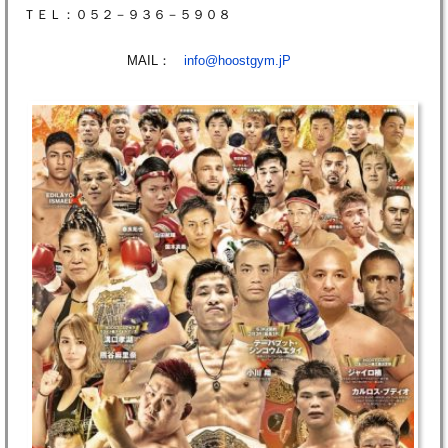
ＴＥＬ：０５２－９３６－５９０８
MAIL：
info@hoostgym.jP