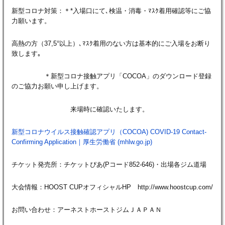
新型コロナ対策：＊*入場口にて､検温・消毒・ﾏｽｸ着用確認等にご協
力願います。
高熱の方（37,5°以上）､ﾏｽｸ着用のない方は基本的にご入場をお断り
致します｡
＊新型コロナ接触アプリ「COCOA」のダウンロード登録
のご協力お願い申し上げます。
来場時に確認いたします。
新型コロナウイルス接触確認アプリ（COCOA) COVID-19 Contact-
Confirming Application｜厚生労働省 (mhlw.go.jp)
チケット発売所：チケットぴあ(Pコード852-646)・出場各ジム道場
大会情報：HOOST CUPオフィシャルHP http://www.hoostcup.com/
お問い合わせ：アーネストホーストジムＪＡＰＡＮ