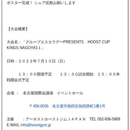
ポスター完成！ シェア拡散お願いします
【大会概要】
大会名：「グループエスカラデーPRESENTS HOOST CUP
KINGS NAGOYA1１」
日時：２０２２年７月１０日（日）
１３：００開場予定 １３：３０試合開始 １５：００本
戦開会式予定
会場 ： 名古屋国際会議場 イベントホール
〒456-0036 名古屋市熱田区熱田西町1番1号
主催 ：アーネストホーストジムＪＡＰＡＮ TEL 052-936-5908
E:MAIL
info@hoostgym.jp