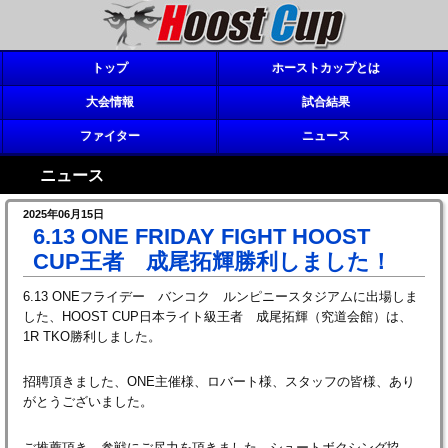
トップ
ホーストカップとは
大会情報
試合結果
ファイター
ニュース
ニュース
2025年06月15日
6.13 ONE FRIDAY FIGHT HOOST
CUP王者 成尾拓輝勝利しました！
6.13 ONEフライデー バンコク ルンピニースタジアムに出場しま
した、HOOST CUP日本ライト級王者 成尾拓輝（究道会館）は、
1R TKO勝利しました。
招聘頂きました、ONE主催様、ロバート様、スタッフの皆様、あり
がとうございました。
ご推薦頂き、参戦にご尽力を頂きました、シュートボクシング協