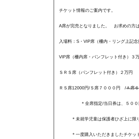
チケット情報のご案内です。
A席が完売となりました。 お求めの方
入場料：S・VIP席（柵内・リング上記
VIP席（柵内席・パンフレット付き）３
ＳＲＳ席（パンフレット付き）２万円
ＲＳ席12000円/Ｓ席７０００円 /
Ａ席６
＊全席指定/当日券は、５００円
＊未就学児童は保護者ひざ上に限り無
＊一度購入いただきましたチケットの