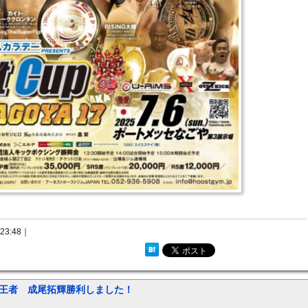
3:48｜
ST CUP王者 成尾拓輝勝利しました！