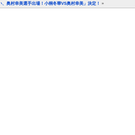
伴い、奥村幸美選手出場！小桐冬華VS奥村幸美」決定！
»