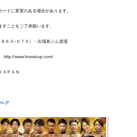
カードに変更のある場合があります。
ことをご了承願います。
ド８６３−０７０）・出場各ジム道場
//www.hoostcup.com/
ムＪＡＰＡＮ
ym.jP