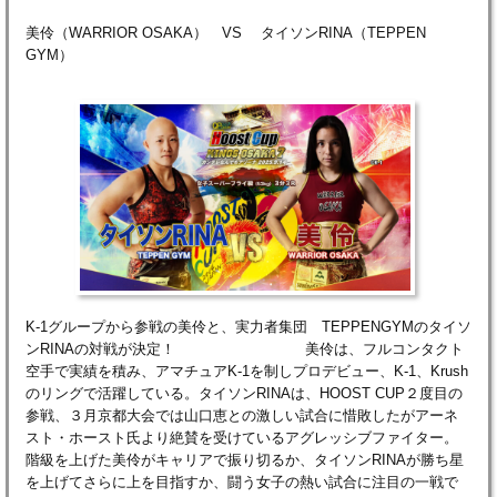
美伶（WARRIOR OSAKA） VS タイソンRINA（TEPPEN
GYM）
K-1グループから参戦の美伶と、実力者集団 TEPPENGYMのタイソ
ンRINAの対戦が決定！ 美伶は、フルコンタクト
空手で実績を積み、アマチュアK-1を制しプロデビュー、K-1、Krush
のリングで活躍している。タイソンRINAは、HOOST CUP２度目の
参戦、３月京都大会では山口恵との激しい試合に惜敗したがアーネ
スト・ホースト氏より絶賛を受けているアグレッシブファイター。
階級を上げた美伶がキャリアで振り切るか、タイソンRINAが勝ち星
を上げてさらに上を目指すか、闘う女子の熱い試合に注目の一戦で