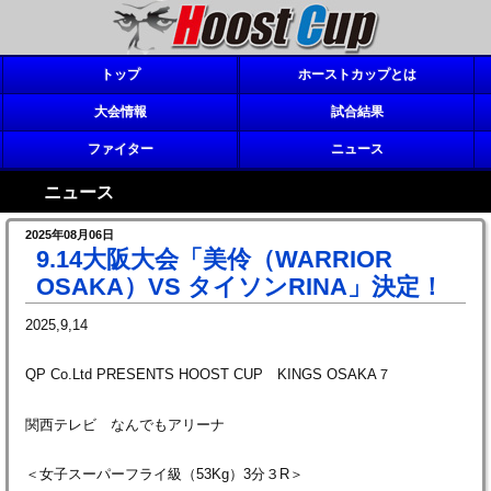
トップ
ホーストカップとは
大会情報
試合結果
ファイター
ニュース
ニュース
2025年08月06日
9.14大阪大会「美伶（WARRIOR
OSAKA）VS タイソンRINA」決定！
2025,9,14
QP Co.Ltd PRESENTS HOOST CUP KINGS OSAKA７
関西テレビ なんでもアリーナ
＜女子スーパーフライ級（53Kg）3分３R＞