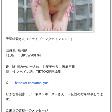
天羽結愛さん（アライブエンタテインメント）
出身地 :福岡県
T158cm B94/W70/H94
趣 味:国内外の一人旅、お菓子作り、家庭再建
特 技:スペイン語、TIKTOK動画編集
X
https://x.com/amouyua
好きな格闘家：アーネストホーストさん （伝説の方を尊敬してま
す）
ご来場の皆様へのメッセージ