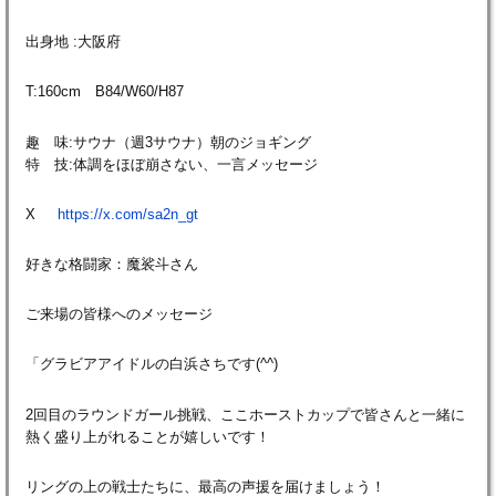
出身地 :大阪府
T:160cm B84/W60/H87
趣 味:サウナ（週3サウナ）朝のジョギング
特 技:体調をほぼ崩さない、一言メッセージ
X
https://x.com/sa2n_gt
好きな格闘家：魔裟斗さん
ご来場の皆様へのメッセージ
「グラビアアイドルの白浜さちです(^^)
2回目のラウンドガール挑戦、ここホーストカップで皆さんと一緒に
熱く盛り上がれることが嬉しいです！
リングの上の戦士たちに、最高の声援を届けましょう！