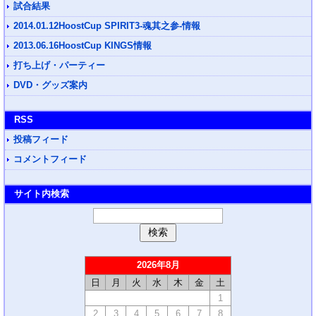
試合結果
2014.01.12HoostCup SPIRIT3-魂其之参-情報
2013.06.16HoostCup KINGS情報
打ち上げ・パーティー
DVD・グッズ案内
RSS
投稿フィード
コメントフィード
サイト内検索
2026年8月
日
月
火
水
木
金
土
1
2
3
4
5
6
7
8