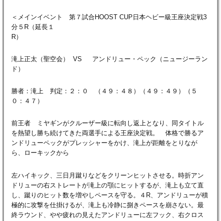
＜メインイベント 第７試合HOOST CUP日本ヘビー級王座決定戦3
分５R（延長１
R）
滝上正太（聖空会） VS アンドリュー・ペック（ニュージーラン
ド）
勝者：滝上 判定：２：０ （４９：４８）（４９：４９）（５
０：４７）
前王者 ミヤギンがクルーザー級に転向し返上となり、同タイトル
を熱望し勝ち続けてきた両選手による王座決定戦。 体格で勝るア
ンドリューペックがプレッシャーをかけ、滝上が距離をとりなが
ら、ローキックから
左ハイキック、三日月蹴りなどをクリーンヒットさせる。時折アン
ドリューの右ストレートが滝上の顎にヒットするが、滝上も立て直
し、蹴りのヒット数を増やしペースを守る。４R、アンドリューが積
極的に攻撃を仕掛けるが、滝上も冷静に捌きペースを崩さない。最
終ラウンド、やや疲れの見えたアンドリューに左フック、右クロス