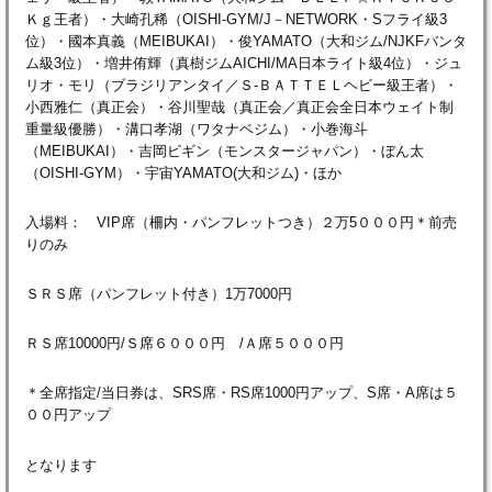
Ｋｇ王者）・大崎孔稀（OISHI-GYM/J－NETWORK・Sフライ級3
位）・國本真義（MEIBUKAI）・俊YAMATO（大和ジム/NJKFバンタ
ム級3位）・増井侑輝（真樹ジムAICHI/MA日本ライト級4位）・ジュ
リオ・モリ（ブラジリアンタイ／Ｓ-ＢＡＴＴＥＬヘビー級王者）・
小西雅仁（真正会）・谷川聖哉（真正会／真正会全日本ウェイト制
重量級優勝）・溝口孝湖（ワタナベジム）・小巻海斗
（MEIBUKAI）・吉岡ビギン（モンスタージャパン）・ぼん太
（OISHI-GYM）・宇宙YAMATO(大和ジム)・ほか
入場料： VIP席（柵内・パンフレットつき）２万5０００円＊前売
りのみ
ＳＲＳ席（パンフレット付き）1万7000円
ＲＳ席10000円/Ｓ席６０００円 /Ａ席５０００円
＊全席指定/当日券は、SRS席・RS席1000円アップ、S席・A席は５
００円アップ
となります