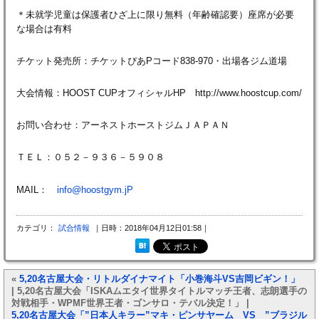
＊未就学児童は保護者ひざ上に限り無料（年齢確認要）座席が必要
な場合は有料
チケット発売所：チケットぴあPコード838-970・出場各ジム道場
大会情報：HOOST CUPオフィシャルHP http://www.hoostcup.com/
お問い合わせ：アーネストホーストジムＪＡＰＡＮ
ＴＥＬ：０５２－９３６－５９０８
MAIL：
info@hoostgym.jP
カテゴリ：
試合情報
｜日時：2018年04月12日01:58｜
«
5,20名古屋大会・リトルダイナマイト「小巻海斗VS吉岡ビギン！」
| 5,20名古屋大会「ISKAムエタイ世界タイトルマッチ王者、志朗選手の
対戦相手・WPMF世界王者・ゴンサロ・テバル決定！」 |
5,20名古屋大会「”日本人キラー”マキ・ピンサヤーム VS ”ブラジル