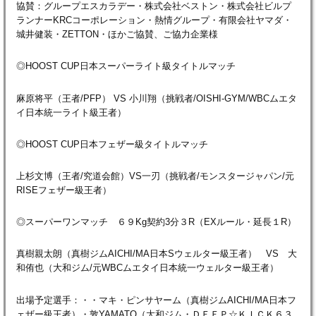
協賛：グループエスカラデー・株式会社ベストン・株式会社ビルプ
ランナーKRCコーポレーション・熱情グループ・有限会社ヤマダ・
城井健装・ZETTON・ほかご協賛、ご協力企業様
◎HOOST CUP日本スーパーライト級タイトルマッチ
麻原将平（王者/PFP） VS 小川翔（挑戦者/OISHI-GYM/WBCムエタ
イ日本統一ライト級王者）
◎HOOST CUP日本フェザー級タイトルマッチ
上杉文博（王者/究道会館）VS一刃（挑戦者/モンスタージャパン/元
RISEフェザー級王者）
◎スーパーワンマッチ ６９Kg契約3分３R（EXルール・延長１R）
真樹親太朗（真樹ジムAICHI/MA日本Sウェルター級王者） VS 大
和侑也（大和ジム/元WBCムエタイ日本統一ウェルター級王者）
出場予定選手：・・マキ・ピンサヤーム（真樹ジムAICHI/MA日本フ
ェザー級王者）・敦YAMATO（大和ジム・ＤＥＥＰ☆ＫＩＣＫ６３