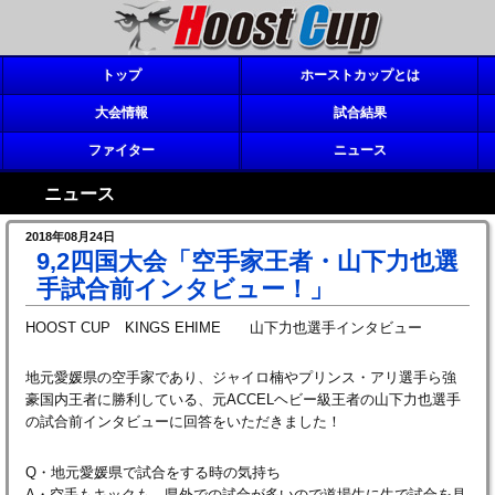
トップ
ホーストカップとは
大会情報
試合結果
ファイター
ニュース
ニュース
2018年08月24日
9,2四国大会「空手家王者・山下力也選
手試合前インタビュー！」
HOOST CUP KINGS EHIME 山下力也選手インタビュー
地元愛媛県の空手家であり、ジャイロ楠やプリンス・アリ選手ら強
豪国内王者に勝利している、元ACCELヘビー級王者の山下力也選手
の試合前インタビューに回答をいただきました！
Q・地元愛媛県で試合をする時の気持ち
A・空手もキックも、県外での試合が多いので道場生に生で試合を見