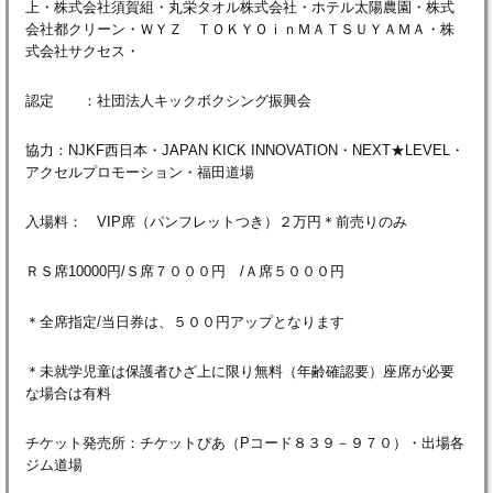
上・株式会社須賀組・丸栄タオル株式会社・ホテル太陽農園・株式
会社都クリーン・ＷＹＺ ＴＯＫＹＯｉｎＭＡＴＳＵＹＡＭＡ・株
式会社サクセス・
認定 ：社団法人キックボクシング振興会
協力：NJKF西日本・JAPAN KICK INNOVATION・NEXT★LEVEL・
アクセルプロモーション・福田道場
入場料： VIP席（パンフレットつき）２万円＊前売りのみ
ＲＳ席10000円/Ｓ席７０００円 /Ａ席５０００円
＊全席指定/当日券は、５００円アップとなります
＊未就学児童は保護者ひざ上に限り無料（年齢確認要）座席が必要
な場合は有料
チケット発売所：チケットぴあ（Pコード８３９－９７０）・出場各
ジム道場