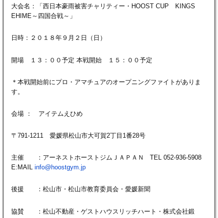
大会名：「西日本豪雨被害チャリティー・HOOST CUP KINGS
EHIME～四国合戦～」
日時：２０１８年９月２日（日）
開場 １３：００予定 本戦開始 １５：００予定
＊本戦開始前にプロ・アマチュアのオープニングファイトがありま
す。
会場 ： アイテムえひめ
〒791-1211 愛媛県松山市大可賀2丁目1番28号
主催 ：アーネストホーストジムＪＡＰＡＮ TEL 052-936-5908
E:MAIL
info@hoostgym.jp
後援 ：松山市・松山市教育委員会・愛媛新聞
協賛 ：松山不動産・ゲストハウスリッチハート・株式会社鍛