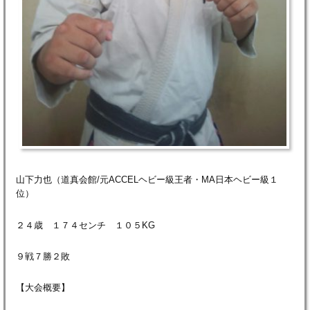
山下力也（道真会館/元ACCELヘビー級王者・MA日本ヘビー級１
位）
２４歳 １７４センチ １０５KG
９戦７勝２敗
【大会概要】