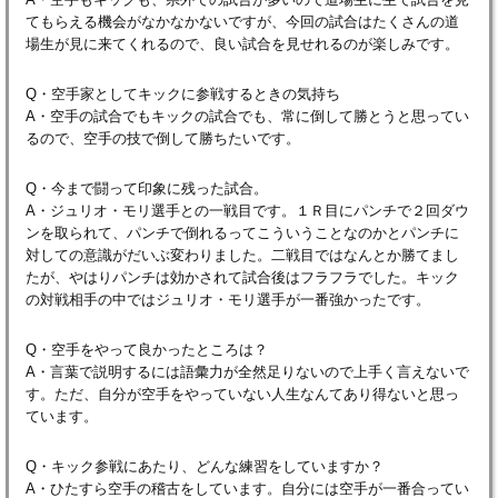
てもらえる機会がなかなかないですが、今回の試合はたくさんの道
場生が見に来てくれるので、良い試合を見せれるのが楽しみです。
Q・空手家としてキックに参戦するときの気持ち
A・空手の試合でもキックの試合でも、常に倒して勝とうと思ってい
るので、空手の技で倒して勝ちたいです。
Q・今まで闘って印象に残った試合。
A・ジュリオ・モリ選手との一戦目です。１Ｒ目にパンチで２回ダウ
ンを取られて、パンチで倒れるってこういうことなのかとパンチに
対しての意識がだいぶ変わりました。二戦目ではなんとか勝てまし
たが、やはりパンチは効かされて試合後はフラフラでした。キック
の対戦相手の中ではジュリオ・モリ選手が一番強かったです。
Q・空手をやって良かったところは？
A・言葉で説明するには語彙力が全然足りないので上手く言えないで
す。ただ、自分が空手をやっていない人生なんてあり得ないと思っ
ています。
Q・キック参戦にあたり、どんな練習をしていますか？
A・ひたすら空手の稽古をしています。自分には空手が一番合ってい