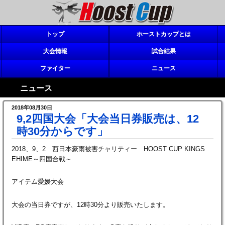
トップ
ホーストカップとは
大会情報
試合結果
ファイター
ニュース
ニュース
2018年08月30日
9,2四国大会「大会当日券販売は、12
時30分からです」
2018、9、2 西日本豪雨被害チャリティー HOOST CUP KINGS
EHIME～四国合戦～
アイテム愛媛大会
大会の当日券ですが、12時30分より販売いたします。