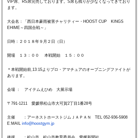
VIP席、RS席完売しております。S席も残りが少なくなってきており
ます。
大会名：「西日本豪雨被害チャリティー・HOOST CUP KINGS
EHIME～四国合戦～」
日時：２０１８年９月２日（日）
開場 １３：００ 本戦開始 １５：００
＊本戦開始前,13:15よりプロ・アマチュアのオープニングファイトが
あります。
会場 ： アイテムえひめ 大展示場
〒791-1211 愛媛県松山市大可賀2丁目1番28号
主催 ：アーネストホーストジムＪＡＰＡＮ TEL 052-936-5908
E:MAIL
info@hoostgym.jp
後援 ：松山市 松山市教育委員会 愛媛新聞社