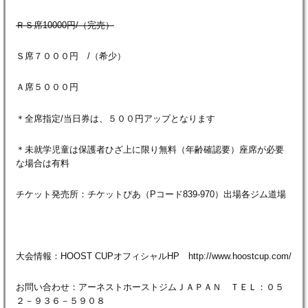
ＲＳ席10000円/（完売）
Ｓ席７０００円 /（希少）
Ａ席５０００円
＊全席指定/当日券は、５００円アップとなります
＊未就学児童は保護者ひざ上に限り無料（年齢確認要）座席が必要
な場合は有料
チケット発売所：チケットぴあ（Pコード839-970）出場各ジム道場
大会情報：HOOST CUPオフィシャルHP http://www.hoostcup.com/
お問い合わせ：アーネストホーストジムＪＡＰＡＮ ＴＥＬ：０５
２－９３６－５９０８