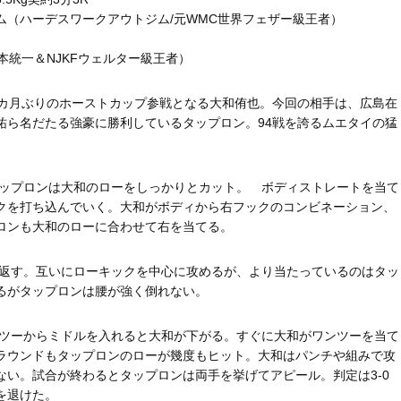
ム（ハーデスワークアウトジム/元WMC世界フェザー級王者）
本統一＆NJKFウェルター級王者）
7カ月ぶりのホーストカップ参戦となる大和侑也。今回の相手は、広島在
祐ら名だたる強豪に勝利しているタップロン。94戦を誇るムエタイの猛
タップロンは大和のローをしっかりとカット。 ボディストレートを当て
クを打ち込んでいく。大和がボディから右フックのコンビネーション、
ロンも大和のローに合わせて右を当てる。
を返す。互いにローキックを中心に攻めるが、より当たっているのはタッ
るがタップロンは腰が強く倒れない。
ンツーからミドルを入れると大和が下がる。すぐに大和がワンツーを当て
ラウンドもタップロンのローが幾度もヒット。大和はパンチや組みで攻
ない。試合が終わるとタップロンは両手を挙げてアピール。判定は3-0
を退けた。