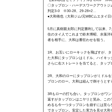
〇タップロン・ハーデスワークアウトジ
判定3-0 ※30-28、29-28×2
…
●大和侑也（大和ジム/元WBCムエタイ日
5月に真樹親太郎に判定勝利して以来、
住のタイ人でこれまで鈴木博昭、水落洋
者を相手に、大和は番狂わせを狙う。
1R、お互いにローキックを飛ばすが、
た大和にタップロンはミドル、ハイキッ
さらに右ストレートを当てると、タップ
2R、大和のローにタップロンがミドル
プロンのロー。大和は組んで倒そうとす
3Rもローの打ち合い。タップロンがワ
返すがタップロンはニヤリと笑み。この
めるも今一つタップロンを崩すには至ら
でタップロン。安定した実力を見せ大和