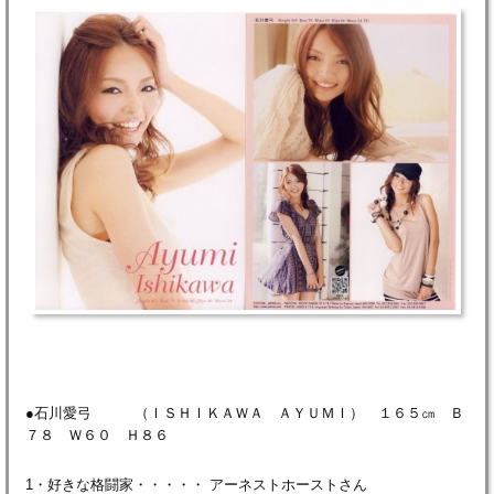
●石川愛弓 （ＩＳＨＩＫＡＷＡ ＡＹＵＭＩ） １６５㎝ Ｂ
７８ Ｗ６０ Ｈ８６
1・好きな格闘家・・・・・ アーネストホーストさん