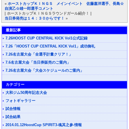
«
ホーストカップＫＩＮＧＳ メインイベント 佐藤嘉洋選手、長島☆
自演乙☆雄一郎選手コメント
| ホーストカップＫＩＮＧＳラウンドガール紹介！ |
当日券発売は１４：３０からです！
»
最新記事
7.26HOOST CUP CENTRAL KICK Vol1公式記録
7.26「HOOST CUP CENTRAL KICK Vol1」成功御礼
7.26名古屋大会「全選手計量クリア！」
7.6名古屋大会「当日券販売のご案内」
7.26名古屋大会「大会スケジュールのご案内」
カテゴリー
大和ジム50周年記念大会
フォトギャラリー
試合情報
試合結果
2014.01.12HoostCup SPIRIT3-魂其之参-情報