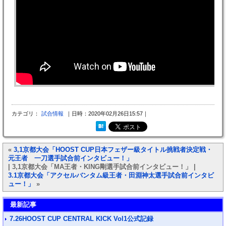
カテゴリ：
試合情報
｜日時：2020年02月26日15:57｜
«
3,1京都大会「HOOST CUP日本フェザー級タイトル挑戦者決定戦・
元王者 一刀選手試合前インタビュー！」
| 3,1京都大会「MA王者・KING剛選手試合前インタビュー！」 |
3.1京都大会「アクセルバンタム級王者・田淵神太選手試合前インタビ
ュー！」
»
最新記事
7.26HOOST CUP CENTRAL KICK Vol1公式記録