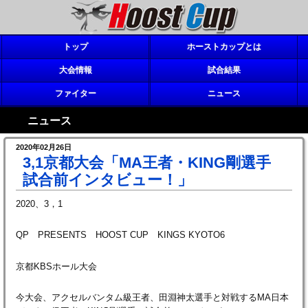
トップ
ホーストカップとは
大会情報
試合結果
ファイター
ニュース
ニュース
2020年02月26日
3,1京都大会「MA王者・KING剛選手
試合前インタビュー！」
2020、3，1
QP PRESENTS HOOST CUP KINGS KYOTO6
京都KBSホール大会
今大会、アクセルバンタム級王者、田淵神太選手と対戦するMA日本