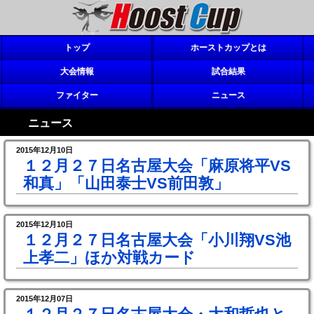
トップ
ホーストカップとは
大会情報
試合結果
ファイター
ニュース
ニュース
2015年12月10日
１２月２７日名古屋大会「麻原将平VS
和真」「山田泰士VS前田敦」
2015年12月10日
１２月２７日名古屋大会「小川翔VS池
上孝二」ほか対戦カード
2015年12月07日