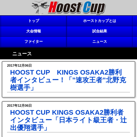
トップ
ホーストカップとは
大会情報
試合結果
ファイター
ニュース
ニュース
2017年12月06日
HOOST CUP KINGS OSAKA2勝利
者インタビュー！「”速攻王者”北野克
樹選手」
2017年12月06日
HOOST CUP KINGS OSAKA2勝利者
インタビュー「日本ライト級王者・辻
出優翔選手」