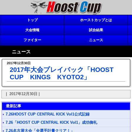
トップ
ホーストカップとは
大会情報
試合結果
ファイター
ニュース
ニュース
2017年12月30日
2017年大会プレイバック「HOOST
CUP KINGS KYOTO2」
| 2017年12月30日 |
最新記事
7.26HOOST CUP CENTRAL KICK Vol1公式記録
7.26「HOOST CUP CENTRAL KICK Vol1」成功御礼
7.26名古屋大会「全選手計量クリア！」