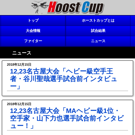
トップ
ホーストカップとは
大会情報
試合結果
ファイター
ニュース
ニュース
2018年12月15日
12,23名古屋大会「ヘビー級空手王
者・谷川聖哉選手試合前インタビュ
ー」
2018年12月15日
12,23名古屋大会「MAヘビー級1位・
空手家・山下力也選手試合前インタビ
ュー！」