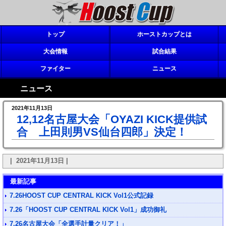
トップ
ホーストカップとは
大会情報
試合結果
ファイター
ニュース
ニュース
2021年11月13日
12,12名古屋大会「OYAZI KICK提供試
合 上田則男VS仙台四郎」決定！
| 2021年11月13日 |
最新記事
7.26HOOST CUP CENTRAL KICK Vol1公式記録
7.26「HOOST CUP CENTRAL KICK Vol1」成功御礼
7.26名古屋大会「全選手計量クリア！」