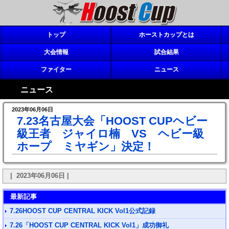
トップ
ホーストカップとは
大会情報
試合結果
ファイター
ニュース
ニュース
2023年06月06日
7.23名古屋大会「HOOST CUPヘビー
級王者 ジャイロ楠 VS ヘビー級
ホープ ミヤギン」決定！
| 2023年06月06日 |
最新記事
7.26HOOST CUP CENTRAL KICK Vol1公式記録
7.26「HOOST CUP CENTRAL KICK Vol1」成功御礼