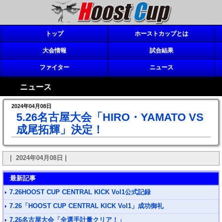
トップ
ホーストカップとは
大会情報
試合結果
ファイター
ニュース
ニュース
2024年04月08日
5.26名古屋大会「HIRO・YAMATO VS
成尾拓輝」決定！
| 2024年04月08日 |
最新記事
7.26HOOST CUP CENTRAL KICK Vol1公式記録
7.26「HOOST CUP CENTRAL KICK Vol1」成功御礼
7.26名古屋大会「全選手計量クリア！」