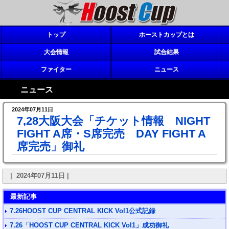
トップ
ホーストカップとは
大会情報
試合結果
ファイター
ニュース
ニュース
2024年07月11日
7,28大阪大会「チケット情報 NIGHT
FIGHT A席・S席完売 DAY FIGHT A
席完売」御礼
| 2024年07月11日 |
最新記事
7.26HOOST CUP CENTRAL KICK Vol1公式記録
7.26「HOOST CUP CENTRAL KICK Vol1」成功御礼