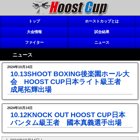
トップ
ホーストカップとは
大会情報
試合結果
ファイター
ニュース
ニュース
2024年10月14日
10.13SHOOT BOXING後楽園ホール大
会 HOOST CUP日本ライト級王者
成尾拓輝出場
2024年10月14日
10.12KNOCK OUT HOOST CUP日本
バンタム級王者 國本真義選手出場