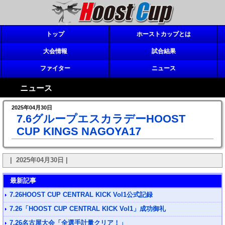
トップ
ホーストカップとは
大会情報
試合結果
ファイター
ニュース
ニュース
2025年04月30日
7.6グループエスカラデーHOOST
CUP KINGS NAGOYA17
| 2025年04月30日 |
最新記事
7.26HOOST CUP CENTRAL KICK Vol1公式記録
7.26「HOOST CUP CENTRAL KICK Vol1」成功御礼
7.26名古屋大会「全選手計量クリア！」