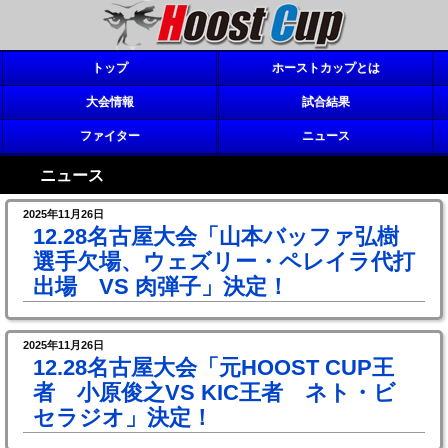
トップ
ホーストカップとは
大会情報
試合結果
ファイター
ニュース
ニュース
2025年11月26日
12.28名古屋大会「山本バッファ弘樹
選手欠場、ウェズリー・ペレイラ代打
出場 VS 肉弾子」決定！
2025年11月26日
12.28名古屋大会「元HOOST CUP王
者 小原俊之VS KIC王者 ネト・ビ
セラジオ」決定！