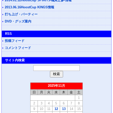
2014.01.12HoostCup SPIRIT3-魂其之参-情報
2013.06.16HoostCup KINGS情報
打ち上げ・パーティー
DVD・グッズ案内
RSS
投稿フィード
コメントフィード
サイト内検索
2025年11月
日
月
火
水
木
金
土
1
2
3
4
5
6
7
8
9
10
11
12
13
14
15