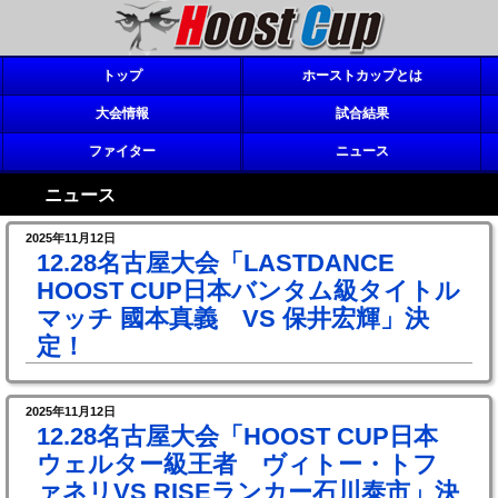
トップ
ホーストカップとは
大会情報
試合結果
ファイター
ニュース
ニュース
2025年11月12日
12.28名古屋大会「LASTDANCE
HOOST CUP日本バンタム級タイトル
マッチ 國本真義 VS 保井宏輝」決
定！
2025年11月12日
12.28名古屋大会「HOOST CUP日本
ウェルター級王者 ヴィトー・トフ
ァネリVS RISEランカー石川泰市」決