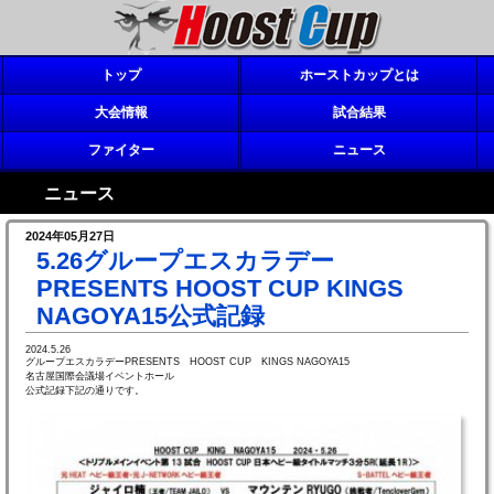
トップ
ホーストカップとは
大会情報
試合結果
ファイター
ニュース
ニュース
2024年05月27日
5.26グループエスカラデー
PRESENTS HOOST CUP KINGS
NAGOYA15公式記録
2024.5.26
グループエスカラデーPRESENTS HOOST CUP KINGS NAGOYA15
名古屋国際会議場イベントホール
公式記録下記の通りです。